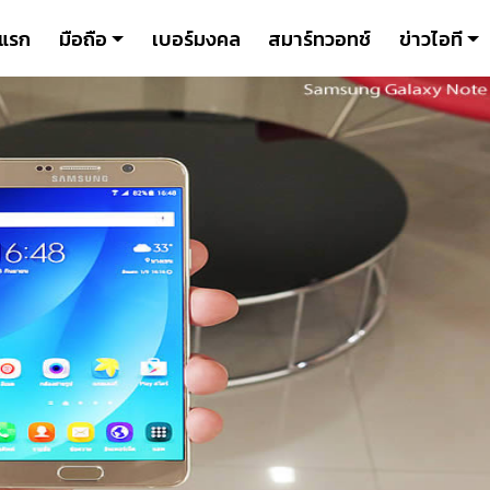
าแรก
มือถือ
เบอร์มงคล
สมาร์ทวอทช์
ข่าวไอที