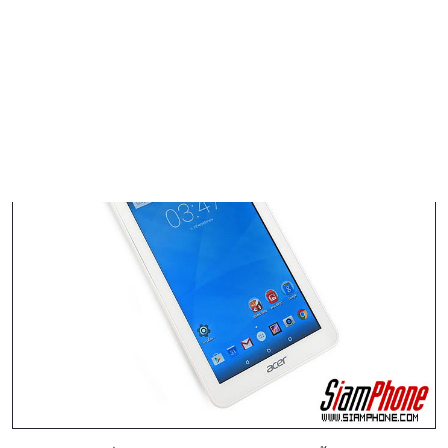
มิลลิเมตร น้ำหนัก 280 กรัม
ด้านหน้าตัวเครื่อง มีจอแสดงผล IPS ขนาด 7 นิ้ว ความละเอียด
1024 × 600 พิกเซล รองรับระบบสัมผัสมัลติทัช