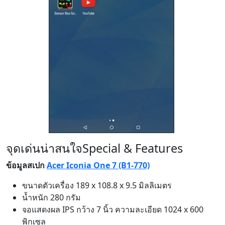
จุดเด่นน่าสนใจ
Special & Features
ข้อมูลสเปก
Acer Iconia One 7 (B1-770)
ขนาดตัวเครื่อง 189 x 108.8 x 9.5 มิลลิเมตร
น้ำหนัก 280 กรัม
จอแสดงผล IPS กว้าง 7 นิ้ว ความละเอียด 1024 x 600
พิกเซล
ระบบปฏิบัติการแอนดรอยด์เวอร์ชั่น 5.0.1 Lollipop
CPU MediaTek MT8127 (Quad Core) ความเร็ว 1.3