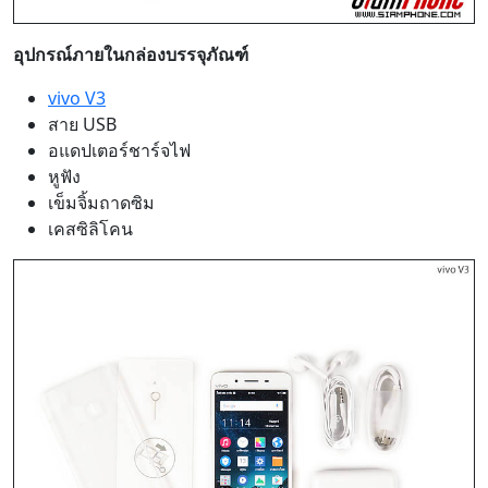
อุปกรณ์ภายในกล่องบรรจุภัณฑ์
vivo V3
สาย USB
อแดปเตอร์ชาร์จไฟ
หูฟัง
เข็มจิ้มถาดซิม
เคสซิลิโคน