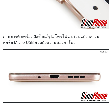
ด้านล่างตัวเครื่อง ฝั่งซ้ายมีรูไมโครโฟน บริเวณกึ่งกลางมี
พอร์ต Micro USB ส่วนฝั่งขวามีช่องลำโพง