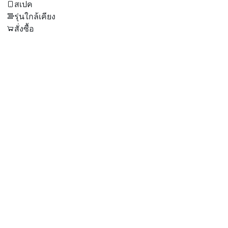
สเปค
รุ่นใกล้เคียง
สั่งซื้อ