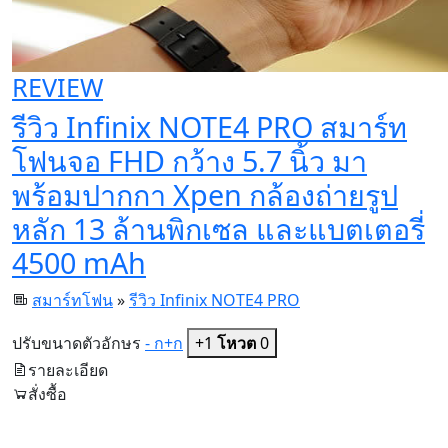
REVIEW
รีวิว Infinix NOTE4 PRO สมาร์ท
โฟนจอ FHD กว้าง 5.7 นิ้ว มา
พร้อมปากกา Xpen กล้องถ่ายรูป
หลัก 13 ล้านพิกเซล และแบตเตอรี่
4500 mAh
สมาร์ทโฟน
»
รีวิว Infinix NOTE4 PRO
ปรับขนาดตัวอักษร
- ก
+ก
+1
โหวต
0
รายละเอียด
สั่งซื้อ