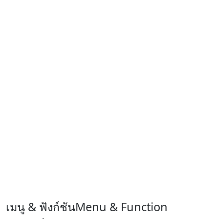
เมนู & ฟังก์ชัน
Menu & Function
สเปกตัวเครื่อง
OPPO F7
หน้าจอแสดงผล Super Full Screen กว้าง 6.23 นิ้ว ความ
ละเอียด FHD+ - 2280x1080 พิกเซล
หน่วยประมวลผล Mediatek Helio P60 Octa Core
ความเร็ว 2.0 GHz