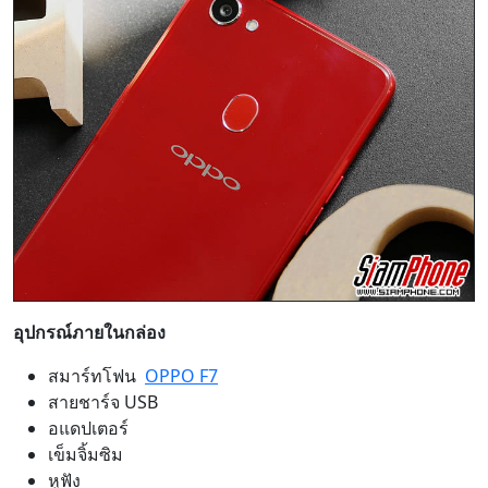
อุปกรณ์ภายในกล่อง
สมาร์ทโฟน
OPPO F7
สายชาร์จ USB
อแดปเตอร์
เข็มจิ้มซิม
หูฟัง
เคสซิลิโคน
คู่มือการใช้งาน