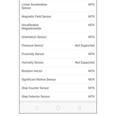
จุดเด่นน่าสนใจ
Special & Features
หน่วยความจำภายใน / ระบบปฎิบัติการ
OPPO F7
มีหน่วยความจำภายในตัวเครื่อง 64GB รองรับการ์ด
หน่วยความภายนอก MicroSD สูงสุด 256GB โดยจะรันบน