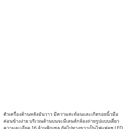
ตัวเครื่องด้านหลังมันวาว มีความสะท้อนและเกิดรอยนิ้วมือ
ค่อนข้างง่าย บริเวณด้านบนจะมีเลนส์กล้องถ่ายรูปแบบเดี่ยว
ความละเอียด 16 ล้านพิกเซล ถัดไปทางขวาเป็นไฟแฟลช LED
และถัดลงมาตรงกลางตัวเครื่องจะมีเซ็นเซอร์สแกนลายนิ้วมือ
ที่มีขอบสีเงินตัดอยู่