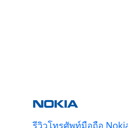
รีวิวโทรศัพท์มือถือ Noki