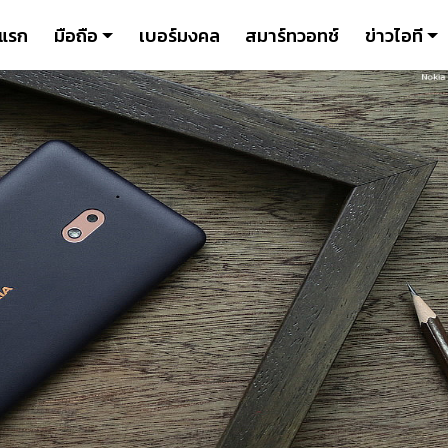
าแรก
มือถือ
เบอร์มงคล
สมาร์ทวอทช์
ข่าวไอที