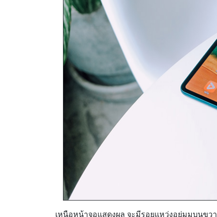
เหนือหน้าจอแสดงผล จะมีรอยแหว่งอยู่มุมบนขวา