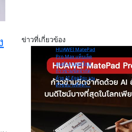
ง
ข่าวที่เกี่ยวข้อง
HUAWEI MatePad
Pro Max แท็บเล็ต
คนทำงานยุคใหม่
ก้าวข้ามขีดจำกัด
ด้วย AI อัจฉริยะ บน
ดีไซน์บางที่สุดใ...