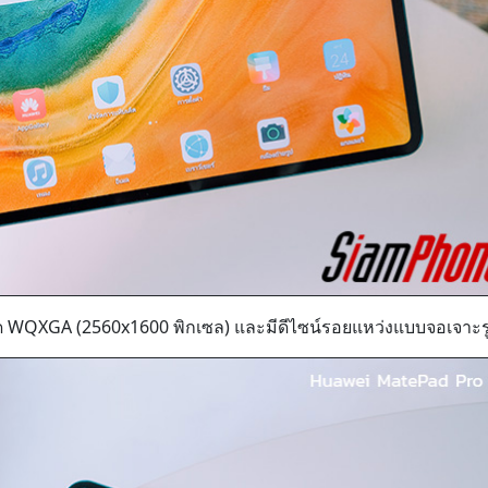
ยด WQXGA (2560x1600 พิกเซล) และมีดีไซน์รอยแหว่งแบบจอเจาะร