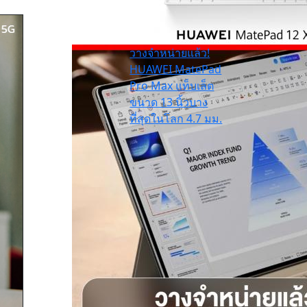
วางจำหน่ายแล้ว!
HUAWEI MatePad
Pro Max แท็บเล็ต
ขนาด 13 นิ้วบาง
ที่สุดในโลก 4.7 มม.