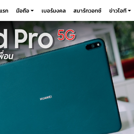
าแรก
มือถือ
เบอร์มงคล
สมาร์ทวอทช์
ข่าวไอที