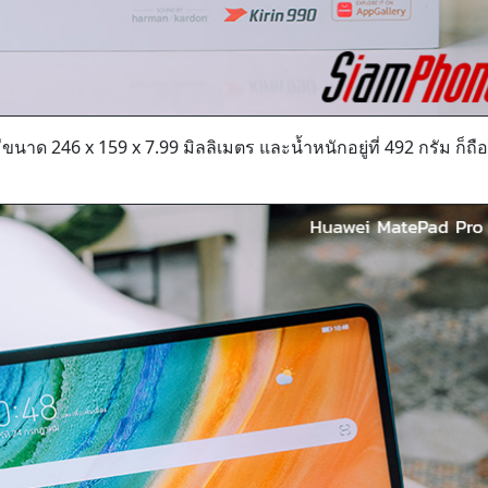
ีขนาด 246 x 159 x 7.99 มิลลิเมตร และน้ำหนักอยู่ที่ 492 กรัม ก็ถือ