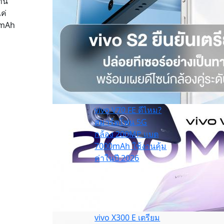
้าน
ค่
0mAh
vivo V70 FE ดีไหม?
สมาร์ตโฟน 5G
กล้อง 200MP แบต
7000mAh ใช้งานคุ้ม
ค่าในปี 2026
vivo X300 E เตรียม