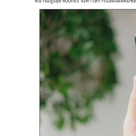
หน้าจอสูงสุด 600nits จึงทำให้การแสดงผลคมชัด ส