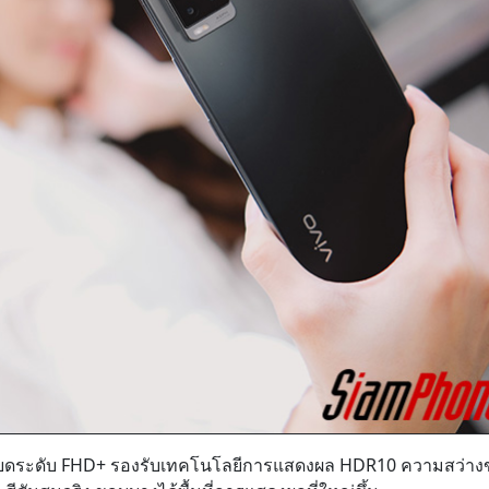
อียดระดับ FHD+ รองรับเทคโนโลยีการแสดงผล HDR10 ความสว่าง