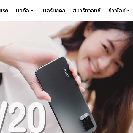
าแรก
มือถือ
เบอร์มงคล
สมาร์ทวอทช์
ข่าวไอที