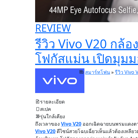
REVIEW
รีวิว Vivo V20 กล้
โฟกัสแม่น เปิดมุมม
สมาร์ทโฟน
»
รีวิว Vivo
รายละเอียด
สเปค
รุ่นใกล้เคียง
ถึงเวลาของ
Vivo V20
ออกเฉิดฉายบนพรมแดงตามร
Vivo V20
ดีไซน์สวยโฉบเฉี่ยวเห็นแล้วต้องเหลียวม