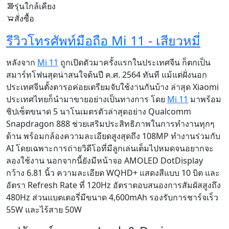
รุ่นใกล้เคียง
สั่งซื้อ
รีวิวโทรศัพท์มือถือ Mi 11 - เสียวหมี่
หลังจาก
Mi 11
ถูกเปิดตัวมาครั้งแรกในประเทศจีน ก็ตกเป็น
สมาร์ทโฟนสุดน่าสนใจต้นปี ค.ศ. 2564 ทันที แม้แต่ฝั่งนอก
ประเทศจีนตั้งตารอค่อยเตรียมจับใช้งานกันบ้าง ล่าสุด Xiaomi
ประเทศไทยก็นำมาขายอย่างเป็นทางการ โดย
Mi 11
มาพร้อม
ชิปเซ็ตขนาด 5 นาโนเมตรตัวล่าสุดอย่าง Qualcomm
Snapdragon 888 ช่วยเสริมประสิทธิภาพในการทำงานทุกๆ
ด้าน พร้อมกล้องความละเอียดสูงสุดถึง 108MP ทำงานร่วมกับ
AI โดยเฉพาะการถ่ายวิดีโอที่มีลูกเล่นเต็มไปหมดจนอยากจะ
ลองใช้งาน นอกจากนี้ยังมีหน้าจอ AMOLED DotDisplay
กว้าง 6.81 นิ้ว ความละเอียด WQHD+ แสดงสีแบบ 10 บิต และ
อัตรา Refresh Rate ที่ 120Hz อัตราตอบสนองการสัมผัสสูงถึง
480Hz ส่วนแบตเตอรี่มีขนาด 4,600mAh รองรับการชาร์จเร็ว
55W และไร้สาย 50W