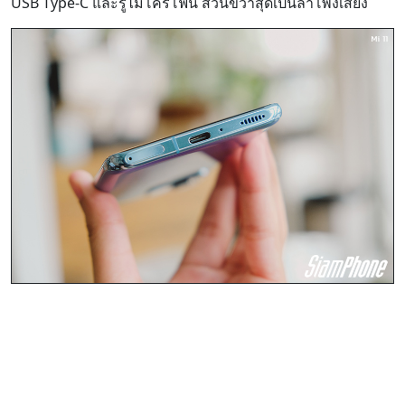
USB Type-C และรูไมโครโฟน ส่วนขวาสุดเป็นลำโพงเสียง