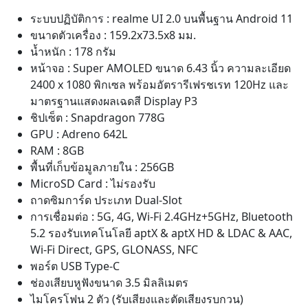
ขนาดตัวเครื่อง : 159.2x73.5x8 มม.
น้ำหนัก : 178 กรัม
หน้าจอ : Super AMOLED ขนาด 6.43 นิ้ว ความละเอียด
2400 x 1080 พิกเซล พร้อมอัตรารีเฟรชเรท 120Hz และ
มาตรฐานแสดงผลเฉดสี Display P3
ชิปเซ็ต : Snapdragon 778G
GPU : Adreno 642L
RAM : 8GB
พื้นที่เก็บข้อมูลภายใน : 256GB
MicroSD Card : ไม่รองรับ
ถาดซิมการ์ด ประเภท Dual-Slot
การเชื่อมต่อ : 5G, 4G, Wi-Fi 2.4GHz+5GHz, Bluetooth
5.2 รองรับเทคโนโลยี aptX & aptX HD & LDAC & AAC,
Wi-Fi Direct, GPS, GLONASS, NFC
พอร์ต USB Type-C
ช่องเสียบหูฟังขนาด 3.5 มิลลิเมตร
ไมโครโฟน 2 ตัว (รับเสียงและตัดเสียงรบกวน)
กล้องหลัก : 64
ล้านพิกเซล มุมมอง 80.5 องศา ขนาด
เซนเซอร์ 1/2 นิ้ว รูรับแสง f/1.8 ประกอบด้วยชุดเลนส์ 6