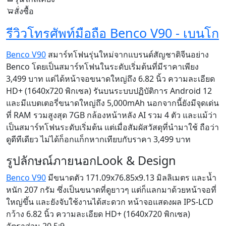
สั่งซื้อ
รีวิวโทรศัพท์มือถือ Benco V90 - เบนโก
Benco V90
สมาร์ทโฟนรุ่นใหม่จากแบรนด์สัญชาติจีนอย่าง
Benco โดยเป็นสมาร์ทโฟนในระดับเริ่มต้นที่มีราคาเพียง
3,499 บาท แต่ได้หน้าจอขนาดใหญ่ถึง 6.82 นิ้ว ความละเอียด
HD+ (1640x720 พิกเซล) รันบนระบบปฏิบัติการ Android 12
และมีแบตเตอรี่ขนาดใหญ่ถึง 5,000mAh นอกจากนี้ยังมีจุดเด่น
ที่ RAM รวมสูงสุด 7GB กล้องหน้าหลัง AI รวม 4 ตัว และแม้ว่า
เป็นสมาร์ทโฟนระดับเริ่มต้น แต่เมื่อสัมผัสวัสดุที่นำมาใช้ ถือว่า
ดูดีทีเดียว ไม่ได้ก็อกแก็กหากเทียบกับราคา 3,499 บาท
รูปลักษณ์ภายนอก
Look & Design
Benco V90
มีขนาดตัว 171.09x76.85x9.13 มิลลิเมตร และน้ำ
หนัก 207 กรัม ซึ่งเป็นขนาดที่ดูยาวๆ แต่ก็แลกมาด้วยหน้าจอที่
ใหญ่ขึ้น และยังจับใช้งานได้สะดวก หน้าจอแสดงผล IPS-LCD
กว้าง 6.82 นิ้ว ความละเอียด HD+ (1640x720 พิกเซล)