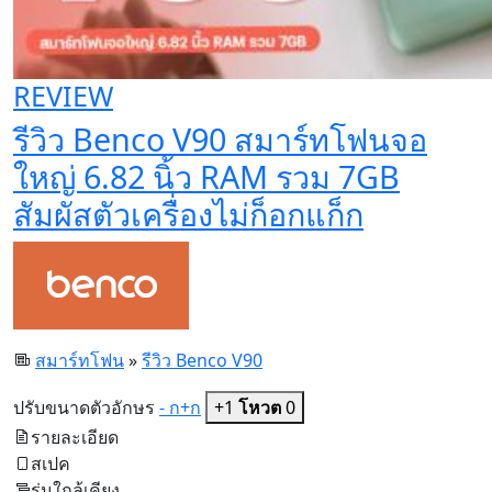
REVIEW
รีวิว Benco V90 สมาร์ทโฟนจอ
ใหญ่ 6.82 นิ้ว RAM รวม 7GB
สัมผัสตัวเครื่องไม่ก็อกแก็ก
สมาร์ทโฟน
»
รีวิว Benco V90
ปรับขนาดตัวอักษร
- ก
+ก
+1
โหวต
0
รายละเอียด
สเปค
รุ่นใกล้เคียง