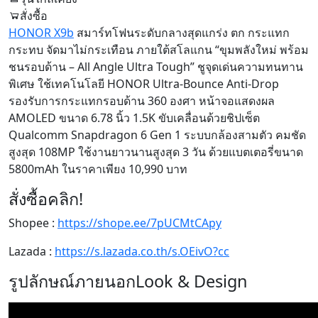
สั่งซื้อ
HONOR X9b
สมาร์ทโฟนระดับกลางสุดแกร่ง ตก กระแทก
กระทบ จัดมาไม่กระเทือน ภายใต้สโลแกน “ขุมพลังใหม่ พร้อม
ชนรอบด้าน – All Angle Ultra Tough” ชูจุดเด่นความทนทาน
พิเศษ ใช้เทคโนโลยี HONOR Ultra-Bounce Anti-Drop
รองรับการกระแทกรอบด้าน 360 องศา หน้าจอแสดงผล
AMOLED ขนาด 6.78 นิ้ว 1.5K ขับเคลื่อนด้วยชิปเซ็ต
Qualcomm Snapdragon 6 Gen 1 ระบบกล้องสามตัว คมชัด
สูงสุด 108MP ใช้งานยาวนานสูงสุด 3 วัน ด้วยแบตเตอรี่ขนาด
5800mAh ในราคาเพียง 10,990 บาท
สั่งซื้อคลิก!
Shopee :
https://shope.ee/7pUCMtCApy
Lazada :
https://s.lazada.co.th/s.OEivO?cc
รูปลักษณ์ภายนอก
Look & Design